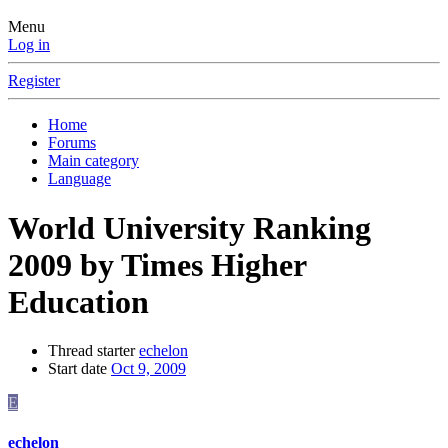
Menu
Log in
Register
Home
Forums
Main category
Language
World University Ranking
2009 by Times Higher
Education
Thread starter
echelon
Start date
Oct 9, 2009
E
echelon