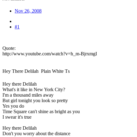
Nov 26, 2008
#1
Quote:
http://www.youtube.com/watch?v=h_m-BjrxmgI
Hey There Delilah  Plain White Ts
Hey there Delilah
What's it like in New York City?
I'm a thousand miles away
But girl tonight you look so pretty
Yes you do
Time Square can't shine as bright as you
I swear it's true
Hey there Delilah
Don't you worry about the distance