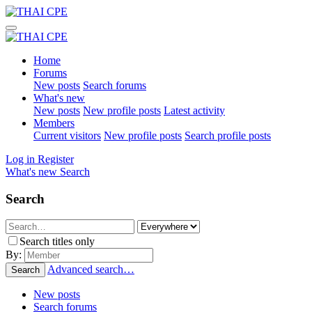
Home
Forums
New posts
Search forums
What's new
New posts
New profile posts
Latest activity
Members
Current visitors
New profile posts
Search profile posts
Log in
Register
What's new
Search
Search
Search titles only
By:
Advanced search…
Search
New posts
Search forums