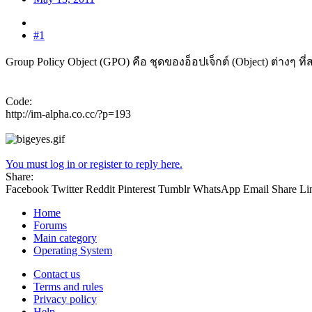
#1
Group Policy Object (GPO) คือ ชุดของอ็อปเจ็กต์ (Object) ต่าง
Code:
http://im-alpha.co.cc/?p=193
You must log in or register to reply here.
Share:
Facebook
Twitter
Reddit
Pinterest
Tumblr
WhatsApp
Email
Share
Li
Home
Forums
Main category
Operating System
Contact us
Terms and rules
Privacy policy
Help