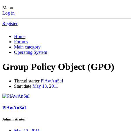
Menu
Log in
Register
Home
Forums
Main category
Operating System
Group Policy Object (GPO)
Thread starter
PlAwAnSaI
Start date
May 13, 2011
PlAwAnSaI
Administrator
May 13, 2011