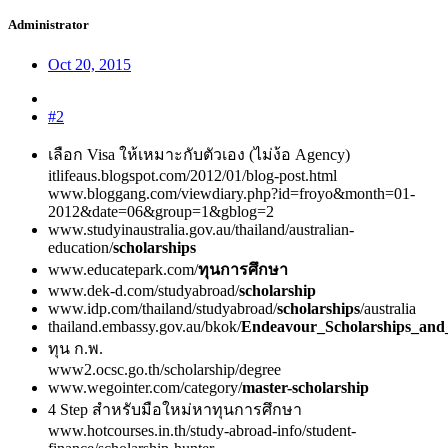
Administrator
Oct 20, 2015
#2
เลือก Visa ให้เหมาะกับตัวเอง (ไม่ง้อ Agency)
itlifeaus.blogspot.com/2012/01/blog-post.html
www.bloggang.com/viewdiary.php?id=froyo&month=01-
2012&date=06&group=1&gblog=2
www.studyinaustralia.gov.au/thailand/australian-
education/
scholarships
www.educatepark.com/
ทุนการศึกษา
www.dek-d.com/studyabroad/
scholarship
www.idp.com/thailand/studyabroad/
scholarships
/australia
thailand.embassy.gov.au/bkok/
Endeavour_Scholarships_and_
ทุน ก.พ.
www2.ocsc.go.th/scholarship/degree
www.wegointer.com/category/
master-scholarship
4 Step สำหรับมือใหม่หาทุนการศึกษา
www.hotcourses.in.th/study-abroad-info/student-