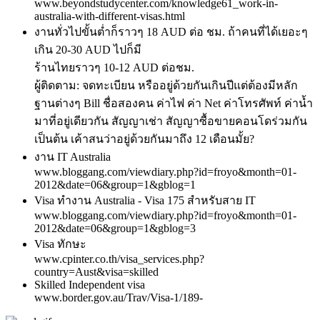
www.beyondstudycenter.com/knowledge61_work-in-
australia-with-different-visas.html
งานทั่วไปขั้นต่ำก็ราวๆ 18 AUD ต่อ ชม. ถ้าคนที่ได้เยอะๆ
เกิน 20-30 AUD ไปก็มี
ร้านไทยราวๆ 10-12 AUD ต่อชม.
ผู้ติดตาม: จดทะเบียน หรืออยู่ด้วยกันเกินปีแต่ต้องมีหลัก
ฐานต่างๆ Bill ชื่อสองคน ค่าไฟ ค่า Net ค่าโทรศัพท์ ค่าน้ำ
มาที่อยู่เดียวกัน สัญญาเช่า สัญญาซื้อขายคอนโดร่วมกัน
เป็นต้น เค้าสนว่าอยู่ด้วยกันมาถึง 12 เดือนมั้ย?
งาน IT Australia
www.bloggang.com/viewdiary.php?id=froyo&month=01-
2012&date=06&group=1&gblog=1
Visa ทำงาน Australia - Visa 175 สำหรับสาย IT
www.bloggang.com/viewdiary.php?id=froyo&month=01-
2012&date=06&group=1&gblog=3
Visa ทักษะ
www.cpinter.co.th/visa_services.php?
country=Aust&visa=skilled
Skilled Independent visa
www.border.gov.au/Trav/Visa-1/189-