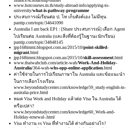
finance/scholarship-hunter
www.hotcourses.in.th/study-abroad-info/applying-to-
university/
what-is-pathway-programme
ประสบการณ์เรียนต่อ ป. โท เก็บตังค์เอง ไม่มีทุน
pantip.com/topic/34641090
Australia I am back EP1 : [Share ประสบการณ์] เลือก Agent
ไปเรียนต่อ Australia (และสิ่งที่ต้องรู้ในฐานะนักเรียน)
pantip.com/topic/34848145
jpp168immi.blogspot.com.au/2015/10/
point-skilled-
migrant
.html
jpp168immi.blogspot.com.au/2015/10/
skill-assessment
.html
www.thaiwahclub.com/article-wah/
Work-And-Holiday-
Australia
/364-wah-
whs-opp-online-application
.html
ค่าใช้จ่ายในการไปเรียนภาษาใน Australia และข้อแนะนำ
ในการเลือกโรงเรียน
www.beyondstudycenter.com/knowledge59_study-english-in-
australia-price.html
หมด Visa Work and Holiday แล้วต่อ Visa ใน Australia ได้
หรือเปล่า?
www.beyondstudycenter.com/knowledge60_Work-and-
Holiday-renewal-.html
Visa ทำงาน vs Visa ที่ทำงานได้ ต่างกันอย่างไร?