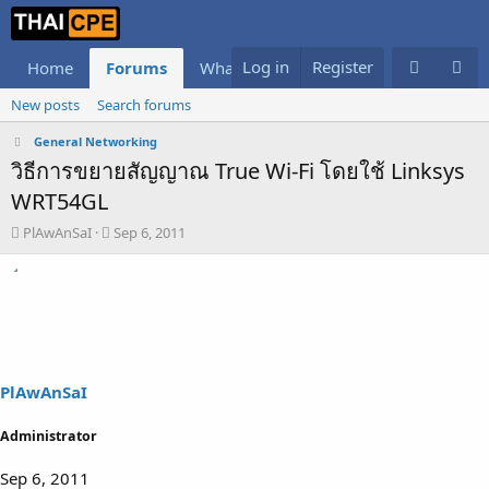
Log in
Register
Home
Forums
What's new
Members
New posts
Search forums
General Networking
วิธีการขยายสัญญาณ True Wi-Fi โดยใช้ Linksys
WRT54GL
T
S
PlAwAnSaI
Sep 6, 2011
h
t
r
a
e
r
a
t
d
d
s
a
t
t
a
e
PlAwAnSaI
r
t
Administrator
e
r
Sep 6, 2011