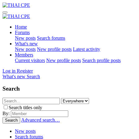
Home
Forums
New posts
Search forums
What's new
New posts
New profile posts
Latest activity
Members
Current visitors
New profile posts
Search profile posts
Log in
Register
What's new
Search
Search
Search titles only
By:
Advanced search…
Search
New posts
Search forums