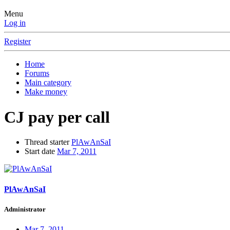
Menu
Log in
Register
Home
Forums
Main category
Make money
CJ pay per call
Thread starter
PlAwAnSaI
Start date
Mar 7, 2011
PlAwAnSaI
Administrator
Mar 7, 2011