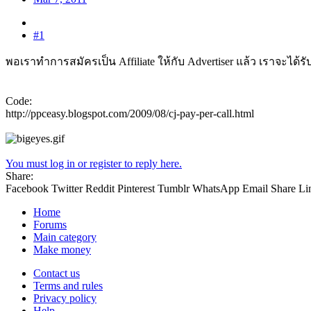
#1
พอเราทำการสมัครเป็น Affiliate ให้กับ Advertiser แล้ว เราจะได
Code:
http://ppceasy.blogspot.com/2009/08/cj-pay-per-call.html
You must log in or register to reply here.
Share:
Facebook
Twitter
Reddit
Pinterest
Tumblr
WhatsApp
Email
Share
Li
Home
Forums
Main category
Make money
Contact us
Terms and rules
Privacy policy
Help