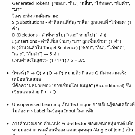
Generated Tokens: ["ชอบ", "กิน", "
กลิ่น
", "ไก่ทอด", "ส้มตำ",
"
มา
"]
วิเคราะห์ความผิดพลาด:
S (Substitutions - คำที่แทนที่กัน) "กลิ่น" ถูกแทนที่ "ไก่ทอด" (1
คำ)
D (Deletions - คำที่หายไป) "และ" หายไป (1 คำ)
I (Insertions - คำที่เพิ่มเข้ามา) "มา" ถูกเพิ่มเข้ามา (1 คำ)
N (จำนวนคำใน Target Sentence) ["ชอบ", "กิน", "ไก่ทอด",
"และ", "ส้มตำ"] → 5 คำ
แทนค่าลงในสูตร:= (1+1+1) / 5 = 3/5
นิพจน์ (P → Q) ∧ (Q → P) หมายถึง P และ Q มีค่าความจริง
เหมือนกันเสมอ
นี่คือความหมายของ "การเชื่อมโดยสมมูล" (Biconditional) ซึ่ง
เขียนแทนด้วย P ⟷ Q
Unsupervised Learning เป็น Technique การเรียนรู้ของเครื่องที่
ไม่ต้องการ Label ในข้อมูล Input ในการฝึก
การคำนวณจาก ตำแหน่ง End-effector ของแขนกลหุ่นยนต์ เพื่อ
หามุมองศาการเคลื่อนที่ของ แต่ละจุดหมุน (Angle of Joint) เป็น