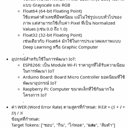
แบบ Grayscale และ RGB
Float64 (64-bit Floating Point)
ใช้แทนค่าตัวเลขที่มีทศนิยม แม้ไม่ใช่รูปแบบทั่วไปของ
ภาพ แต่สามารถใช้เก็บค่า Pixel ที่เป็น Normalized
Values (เช่น 0.0 ถึง 1.0)
Float32 (32-bit Floating Point)
เช่นเดียวกับ Float64 มักใช้ในการประมวลผลภาพแบบ
Deep Learning หรือ Graphic Computer
.
อุปกรณ์สำหรับใช้ในการพัฒนา IoT:
ESP8266: เป็น Module Wi-Fi ราคาถูกที่ได้รับความนิยม
ในการพัฒนา IoT
Arduino Board: Board Micro Controller ยอดนิยมที่ใช้
พัฒนาอุปกรณ์ IoT
Raspberry Pi: Computer ขนาดเล็กที่ใช้กันมากใน
โครงการ IoT
.
ค่า WER (Word Error Rate) ตามสูตรที่กำหนด: 𝑊𝐸𝑅 = (𝑆 + 𝐼 +
𝐷) / 𝑁
ข้อมูลที่กำหนด:
Target Tokens: ["ชอบ", "กิน", "ไก่ทอด", "
และ
", "ส้มตำ"]