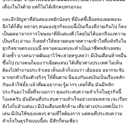
เคืองในใจด้วย แต่ก็ไม่ได้เลิกคบหรอกนะ
และอีกปัญหาที่มันสมองหยักน้อยๆ ที่มีแต่ขี้เลื่อยของผมพอจะ
นึกได้ก็คือ หลายๆ คนมองธุรกิจแบบนี้เป็นเรื่องที่ง่ายเกินไป ก็คง
เป็นผลมาจากการโฆษณาที่มีแต่แง่ดี (โดยไม่ได้บอกถึงแง่ความ
เป็นจริง) อ่านะ ก็เลยทำให้หลายคนขาดความเข้าใจที่แท้จริงใน
ธุรกิจขายตรงแบบนี้ หลายคนแทบจะทำเป็นอาชีพหลักเลยซะ
ด้วยซ้ำ บางคนวาดฝันเอาไว้ซะสวยหรูเลยว่า มีเงินเดือนห้าหมื่น
ขึ้นไป (บางคนก็มองว่าเฉียดแสน) ได้เที่ยวต่างประเทศ ไม่เห็น
ต้องไปทำงานประจำเลย เห็นแล้วก็แบบว่า เฮ้ออออ อยากจะจับ
มาเขกหัวเรียงตัวจริงๆ ให้ดิ้นตาย นี่มองกันแค่เงินเป็นเรื่องหลัก
กันแล้วใช่มั้ย แล้วที่ผมอยากจะรู้มากๆ เลยก็คือ มันมีหลัก
ประกันอะไรมั้ยที่จะบอกว่า คุณประสบความสำเร็จในธุรกิจนี้
โอเคครับ มันมีคนที่ประสบความสำเร็จอย่างถล่มทลาย (จะเรียก
ยังไงก็แล้วแต่นะ) มีเงินเดือนหลักล้าน เที่ยวต่างประเทศเป็นว่า
เล่น มีเงินใช้ของแพงๆ ตามที่ใจต้องการ แต่คนที่ประสบความ
สำเร็จในธุรกิจแบบนี้ล่ะ มีสักกี่คนเชียว