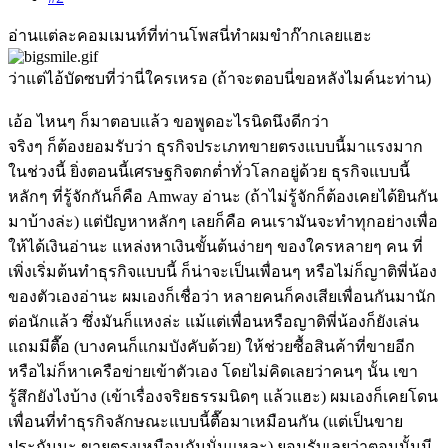
อ่านแต่ละคอมเมนท์ที่ท่านโพสนี่ทำผมขำก๊ากเลยแฮะ
ว่าแต่ไอ้บัดซบที่ว่านี่ใครเหรอ (ถ้าจะตอบนี่ขอหลังไมค์นะท่าน)
เอ้อ ไหนๆ ก็มาตอบแล้ว ขอพูดอะไรนิดนึงดีกว่า
จริงๆ ก็ต้องยอมรับว่า ธุรกิจประเภทขายตรงแบบนี้มาแรงมาก
ในช่วงนี้ ยิ่งตอนนี้เศรษฐกิจตกต่ำทั่วโลกอยู่ด้วย ธุรกิจแบบนี้
หลักๆ ที่รู้จักกันก็คือ Amway อ่านะ (ถ้าไม่รู้จักก็ต้องเคยได้ยินกัน
มาบ้างล่ะ) แต่ปัญหาหลักๆ เลยก็คือ คนเรามันจะทำทุกอย่างเพื่อ
ให้ได้เงินอ่านะ แหล่งหาเงินขั้นต้นง่ายๆ ของใครหลายๆ คน ที่
เพิ่งเริ่มต้นทำธุรกิจแบบนี้ ก็น่าจะเป็นเพื่อนๆ หรือไม่ก็ญาติพี่น้อง
ของตัวเองอ่านะ ผมเองก็เชื่อว่า หลายคนก็คงเสียเพื่อนกันมานัก
ต่อนักแล้ว ซึ่งมันก็แหงล่ะ แม้แต่เพื่อนหรือญาติพี่น้องก็ยังเล่น
แถมมีตื๊อ (บางคนก็แกมบังคับด้วย) ให้ช่วยซื้อสินค้าที่ขายอีก
หรือไม่ก็หาเครือข่ายเข้าตัวเอง โดยไม่คิดเลยว่าคนๆ นั้น เขา
รู้สึกยังไงบ้าง (เข้าเรื่องจริยธรรมนิดๆ แล้วแฮะ) ผมเองก็เคยโดน
เพื่อนที่ทำธุรกิจลักษณะแบบนี้ตื๊อมาเหมือนกัน (แต่เป็นขาย
ประกันนะ ขายตรงเหมือนกันนั่นแหละ) ยอมรับเลยว่าตอนนั้นมี