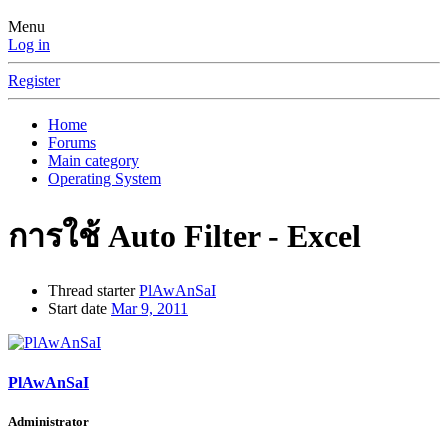
Menu
Log in
Register
Home
Forums
Main category
Operating System
การใช้ Auto Filter - Excel
Thread starter
PlAwAnSaI
Start date
Mar 9, 2011
PlAwAnSaI
Administrator